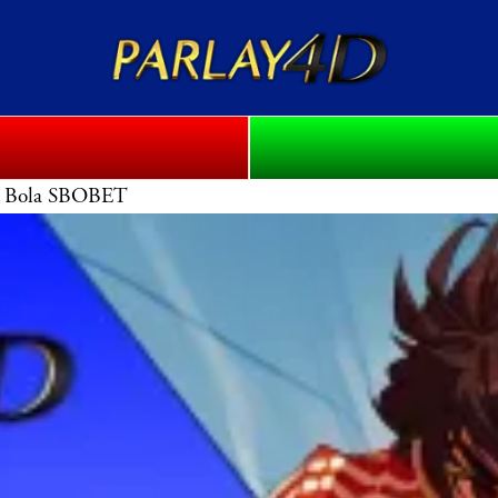
di Bola SBOBET