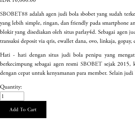
IDR 10,000.00
SBOBET88
adalah agen judi bola sbobet yang sudah terk
yang lebih simple, ringan, dan friendly pada smartphone an
blokir yang disediakan oleh situs parlay4d. Sebagai agen
ju
transaksi deposit via qris, ewallet dana, ovo, linkaja, go
Hati - hati dengan situs judi bola penipu yang mengat
berkecimpung sebagai agen resmi
SBOBET
sejak 2015, k
dengan cepat untuk kenyamanan para member. Selain judi b
Quantity:
Add To Cart